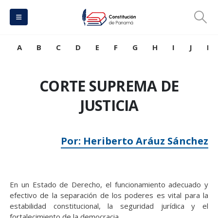
A
B
C
D
E
F
G
H
I
J
K
CORTE SUPREMA DE
JUSTICIA
Por: Heriberto Aráuz Sánchez
En un Estado de Derecho, el funcionamiento adecuado y
efectivo de la separación de los poderes es vital para la
estabilidad constitucional, la seguridad jurídica y el
fortalecimiento de la democracia.