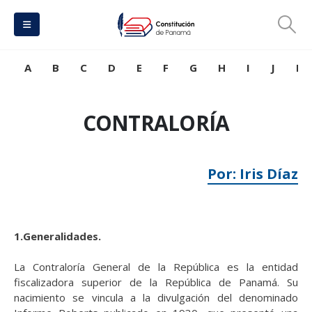
A
B
C
D
E
F
G
H
I
J
K
CONTRALORÍA
Por: Iris Díaz
1.Generalidades.
La Contraloría General de la República es la entidad
fiscalizadora superior de la República de Panamá. Su
nacimiento se vincula a la divulgación del denominado