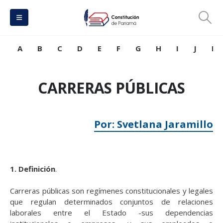
A
B
C
D
E
F
G
H
I
J
K
CARRERAS PÚBLICAS
Por: Svetlana Jaramillo
1. Definición
.
Carreras públicas son regímenes constitucionales y legales
que regulan determinados conjuntos de relaciones
laborales entre el Estado -sus dependencias